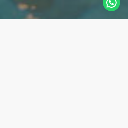
Somos una fábrica de puertas y
ventanas en aluminio y vidrio,
comprometida con la excelencia en
cada aspecto de nuestro trabajo. Con
20 años de experiencia en la industria,
hemos perfeccionado el arte de la
fabricación de soluciones